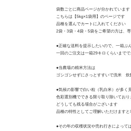
袋数ごとに商品ページが分かれています
こちらは【5kg×1袋用】のページです
品種を選んでカートに入れてください
2袋・3袋・4袋・5袋をご希望の方は、
●正確な送料を提示したいので、一箱ぶ
一回のご注文は一箱29キロくらいまで
●当農場の精米方法は
ゴシゴシせずにさっとすすいで洗米 炊
●気候の影響で白い粒（乳白米）が多く
色彩選別機でできる限り取り除いてお
どうしても残る場合がございます
品種の特性としてご理解いただけますと
●その年の収穫状況や売れ行きによって