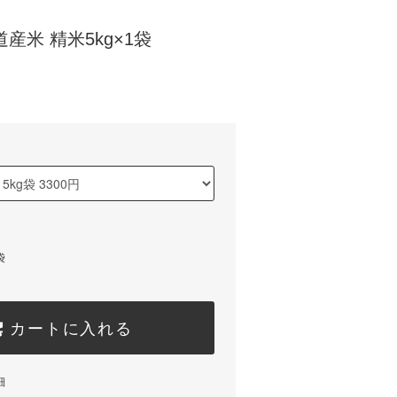
道産米 精米5kg×1袋
袋
カートに入れる
細