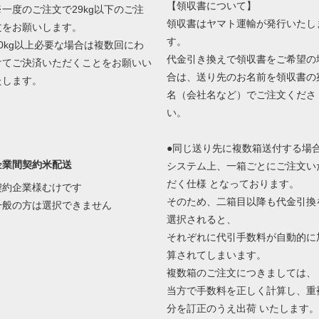
【領収書について】
※一度のご注文で29kg以下のご注
領収書はヤマト運輸が発行いたし
文をお願いします。
す。
30kg以上必要な場合は複数回にわ
代金引き換えで領収書をご希望の
けてご決済いただくことをお願いい
合は、送り先のお名前を領収書の
たします。
名（会社名など）でご注文くださ
い。
●同じ送り先に複数箱送付する場
企業間契約米配送
システム上、一箱ごとにご注文い
だく仕様 となっております。
契約企業様むけです
そのため、二箱目以降も代金引換
一般の方は選択できません
選択されると、
それぞれに代引手数料が自動的に
算されてしまいます。
複数箱のご注文につきましては、
当方で手数料を正しく計算し、重
分を訂正のうえ出荷 いたします。