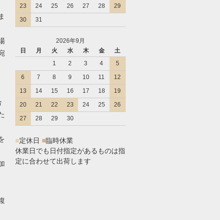
23
24
25
26
27
28
29
ま
30
31
場
2026年9月
日
月
火
水
木
金
土
宛
1
2
3
4
5
6
7
8
9
10
11
12
13
14
15
16
17
18
19
合
20
21
22
23
24
25
26
た
27
28
29
30
を
■
定休日
■
臨時休業
休業日でも日付指定があるものは指
定に合わせて出荷します
加
複