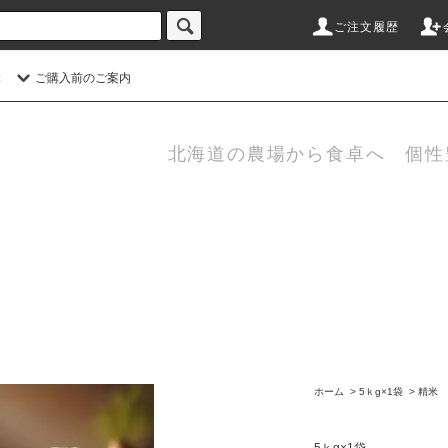
ご注文履歴
ぶ
ご購入前のご案内
北海道の農場から食卓へ 個
ホーム
>
5ｋg×1袋
>
精米