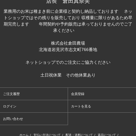
店長 倉田真奈美
業務用のお米は種まき前に企業様と契約し納品しております ネッ
トショップではその残りを販売しており 収穫量に限りがあるため早
期完売します 年間契約や予約販売は承っておりませんのでご了
承ください
株式会社倉田農場
北海道岩見沢市志文町766番地
https://kuratan.com
ネットショップでのご注文にご協力ください
土日祝休業 その他休業あり
ご注文履歴
会員登録
ログイン
カートを見る
お問い合わせ
ホーム
/
支払い方法について
/
配送・送料について
/
返品について
/