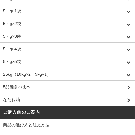
5ｋg×1袋
5ｋg×2袋
5ｋg×3袋
5ｋg×4袋
5ｋg×5袋
25kg（10kg×2 5kg×1）
5品種食べ比べ
なたね油
ご購入前のご案内
商品の選び方と注文方法