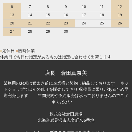
6
7
8
9
10
11
12
13
14
15
16
17
18
19
20
21
22
23
24
25
26
27
28
29
30
■
定休日
■
臨時休業
休業日でも日付指定があるものは指定に合わせて出荷します
店長 倉田真奈美
業務用のお米は種まき前に企業様と契約し納品しております ネッ
トショップではその残りを販売しており 収穫量に限りがあるため早
期完売します 年間契約や予約販売は承っておりませんのでご了
承ください
株式会社倉田農場
北海道岩見沢市志文町766番地
https://kuratan.com