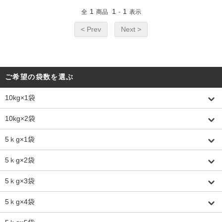
1
1
1
全
商品
-
表示
< Prev
Next >
ご希望の袋数を選ぶ
10kg×1袋
10kg×2袋
5ｋg×1袋
5ｋg×2袋
5ｋg×3袋
5ｋg×4袋