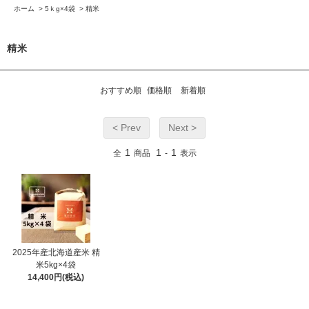
ホーム
>
5ｋg×4袋
>
精米
精米
おすすめ順
価格順
新着順
< Prev
Next >
1
1
1
全
商品
-
表示
2025年産北海道産米 精
米5kg×4袋
14,400円(税込)