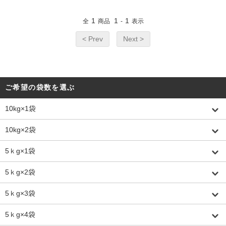
1
1
1
全
商品
-
表示
< Prev
Next >
ご希望の袋数を選ぶ
10kg×1袋
10kg×2袋
5ｋg×1袋
5ｋg×2袋
5ｋg×3袋
5ｋg×4袋