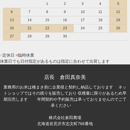
1
2
3
4
5
6
7
8
9
10
11
12
13
14
15
16
17
18
19
20
21
22
23
24
25
26
27
28
29
30
■
定休日
■
臨時休業
休業日でも日付指定があるものは指定に合わせて出荷します
店長 倉田真奈美
業務用のお米は種まき前に企業様と契約し納品しております ネッ
トショップではその残りを販売しており 収穫量に限りがあるため早
期完売します 年間契約や予約販売は承っておりませんのでご了
承ください
株式会社倉田農場
北海道岩見沢市志文町766番地
https://kuratan.com