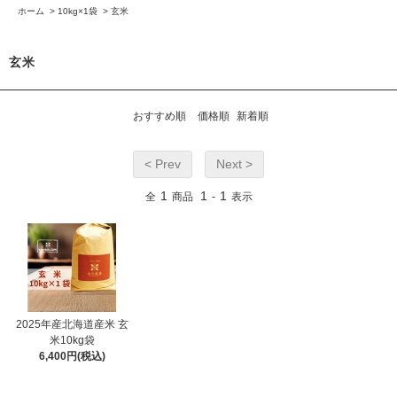
ホーム
>
10kg×1袋
>
玄米
玄米
おすすめ順
価格順
新着順
< Prev
Next >
1
1
1
全
商品
-
表示
2025年産北海道産米 玄
米10kg袋
6,400円(税込)