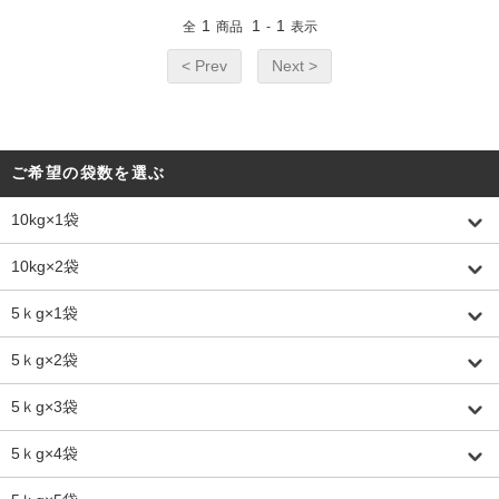
1
1
1
全
商品
-
表示
< Prev
Next >
ご希望の袋数を選ぶ
10kg×1袋
10kg×2袋
5ｋg×1袋
5ｋg×2袋
5ｋg×3袋
5ｋg×4袋