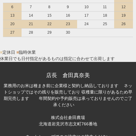
6
7
8
9
10
11
12
13
14
15
16
17
18
19
20
21
22
23
24
25
26
27
28
29
30
■
定休日
■
臨時休業
休業日でも日付指定があるものは指定に合わせて出荷します
店長 倉田真奈美
業務用のお米は種まき前に企業様と契約し納品しております ネッ
トショップではその残りを販売しており 収穫量に限りがあるため早
期完売します 年間契約や予約販売は承っておりませんのでご了
承ください
株式会社倉田農場
北海道岩見沢市志文町766番地
https://kuratan.com